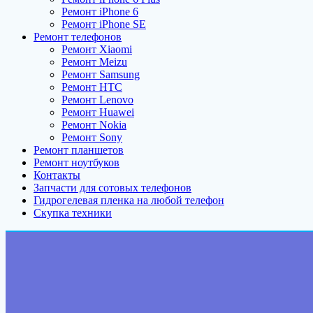
Ремонт iPhone 6
Ремонт iPhone SE
Ремонт телефонов
Ремонт Xiaomi
Ремонт Meizu
Ремонт Samsung
Ремонт HTC
Ремонт Lenovo
Ремонт Huawei
Ремонт Nokia
Ремонт Sony
Ремонт планшетов
Ремонт ноутбуков
Контакты
Запчасти для сотовых телефонов
Гидрогелевая пленка на любой телефон
Скупка техники