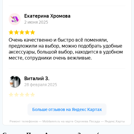
Ремонт телефонов — Mobilarem.ru на карте Сергиева Посада — Яндекс.Карты