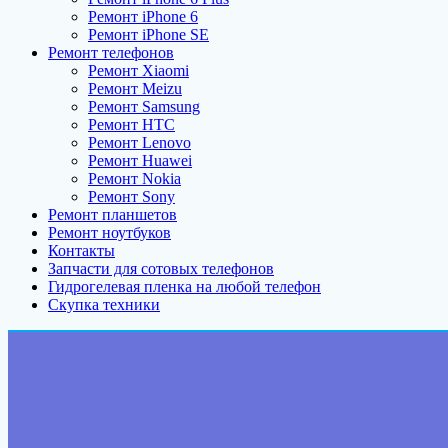
Ремонт iPhone 6
Ремонт iPhone SE
Ремонт телефонов
Ремонт Xiaomi
Ремонт Meizu
Ремонт Samsung
Ремонт HTC
Ремонт Lenovo
Ремонт Huawei
Ремонт Nokia
Ремонт Sony
Ремонт планшетов
Ремонт ноутбуков
Контакты
Запчасти для сотовых телефонов
Гидрогелевая пленка на любой телефон
Скупка техники