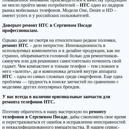
не могло пройти мимо потребителей –
HTC
один из лидеров
рынка мобильных телефонов. Модели One, Desire и HD –
имеют успех и у российских пользователей.
Доверьте ремонт
HTC
в Сергиевом Посаде
профессионалам.
Однако даже не смотря на относительно редкие поломки,
ремонт
HTC
– дело непростое. Инновационность в
используемых компонентах и в дизайне продукции, как ни
странно, оборачивается головной болью для ремонтников-
самоучек или для решивших самостоятельно починить свой
гаджет. Чем компактнее и тоньше телефон – тем сложнее в
него «залезть», да и компоновка деталей внутри аппарата
HTC
– одна из самых сложных среди смартфонов. Еще одна
проблема — трудность в поиске запчастей по сравнению с
моделями других популярных брендов.
У нас всегда в наличии оригинальные запчасти для
ремонта телефонов
HTC
.
Поэтому обратитесь в нашу мастерскую по
ремонту
телефонов в Сергиевом Посаде
, дабы сэкономить свое время
и перестраховаться от ошибок в исправлении неисправностей
и неквалифицированного вмешательства. В нашем сервис-